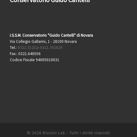
I.S.S.M. Conservatorio "Guido Cantelli" di Novara
Via Collegio Gallarini, 1 - 28100 Novara
Tel.:
0321.31252
-
0321.392629
Fax.: 0321.640556
Codice Fiscale 94005010031
© 2026
Rossini Lab
–
Tutti i diritti riservati